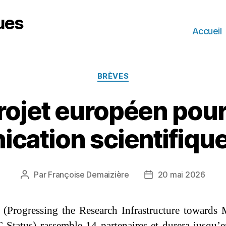
ues
Accueil
Catégories
BRÈVES
ojet européen pour 
cation scientifique
Par
Françoise Demaizière
20 mai 2026
Auteur
Date
de
de
l’article
l’article
Progressing the Research Infrastructure towards 
Status) rassemble 14 partenaires et durera jusqu’